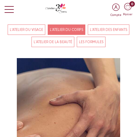
0
Panier
Compte
L'ATELIER DU VISAGE
L'ATELIER DU CORPS
L'ATELIER DES ENFANTS
L'ATELIER DE LA BEAUTÉ
LES FORMULES