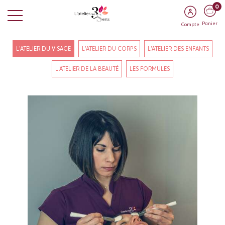
0
Panier
Compte
L'ATELIER DU VISAGE
L'ATELIER DU CORPS
L'ATELIER DES ENFANTS
L'ATELIER DE LA BEAUTÉ
LES FORMULES