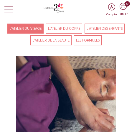
0
Panier
Compte
L'ATELIER DU VISAGE
L'ATELIER DU CORPS
L'ATELIER DES ENFANTS
L'ATELIER DE LA BEAUTÉ
LES FORMULES