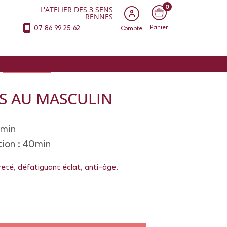
0
L'ATELIER DES 3 SENS
RENNES
07 86 99 25 62
Panier
Compte
LES FORMULES
SS AU MASCULIN
5min
tion : 40min
reté, défatiguant éclat, anti-âge.