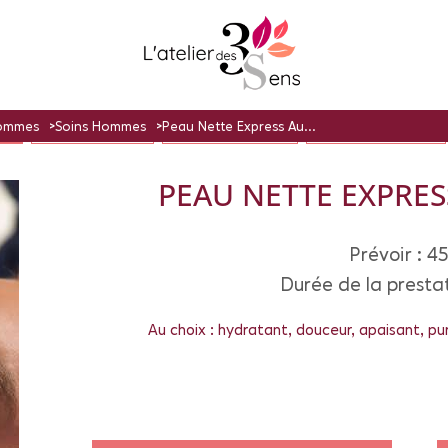
Hommes
Soins Hommes
Peau Nette Express Au...
AGE
L'ATELIER DU CORPS
L'ATELIER DES ENFANTS
L'ATELIER DE LA BEAUTÉ
PEAU NETTE EXPRE
Prévoir : 4
Durée de la presta
Au choix : hydratant, douceur, apaisant, pu