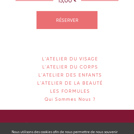
15,00 €
RÉSERVER
L'ATELIER DU VISAGE
L'ATELIER DU CORPS
L'ATELIER DES ENFANTS
L'ATELIER DE LA BEAUTÉ
LES FORMULES
Qui Sommes Nous ?
MENTIONS LÉGALES
CGV
PLAN DU SITE
ANNULER MA COMMANDE
Nous utilisons des cookies afin de nous permettre de nous souvenir