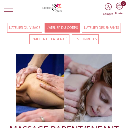
0
Panier
Compte
L'ATELIER DU VISAGE
L'ATELIER DU CORPS
L'ATELIER DES ENFANTS
L'ATELIER DE LA BEAUTÉ
LES FORMULES