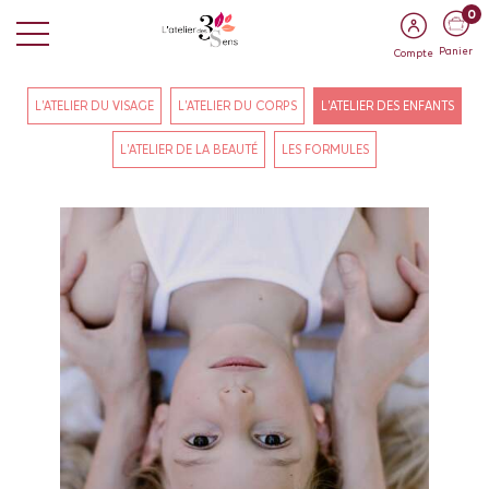
0
Panier
Compte
L'ATELIER DU VISAGE
L'ATELIER DU CORPS
L'ATELIER DES ENFANTS
L'ATELIER DE LA BEAUTÉ
LES FORMULES