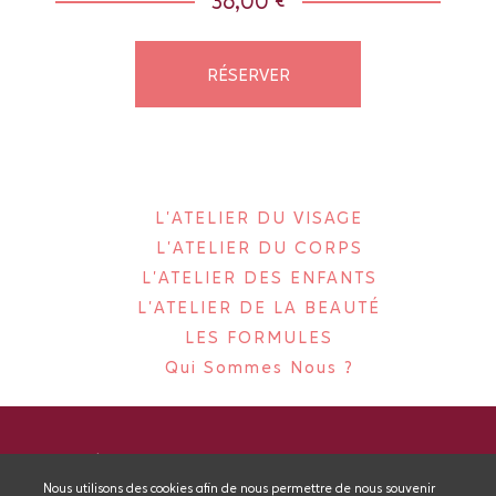
36,00 €
RÉSERVER
L'ATELIER DU VISAGE
L'ATELIER DU CORPS
L'ATELIER DES ENFANTS
L'ATELIER DE LA BEAUTÉ
LES FORMULES
Qui Sommes Nous ?
MENTIONS LÉGALES
CGV
PLAN DU SITE
ANNULER MA COMMANDE
Nous utilisons des cookies afin de nous permettre de nous souvenir