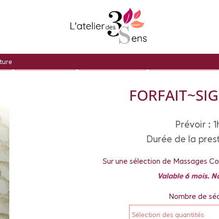
ture
AGE
L'ATELIER DU CORPS
L'ATELIER DES ENFANTS
L'ATELIER DE LA BEAUTÉ
FORFAIT~SI
Prévoir : 1
Durée de la prest
Sur une sélection de Massages Cor
Valable 6 mois. N
Nombre de sé