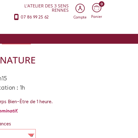
0
L'ATELIER DES 3 SENS
RENNES
07 86 99 25 62
Panier
Compte
LES FORMULES
GNATURE
h15
ation : 1h
ps Bien-Être de 1 heure.
ominatif.
ances