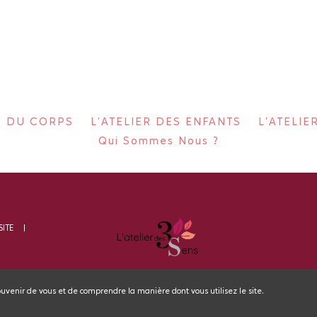
ER DU CORPS
L'ATELIER DES ENFANTS
L'ATELIE
Qui Sommes Nous ?
SITE
ouvenir de vous et de comprendre la manière dont vous utilisez le site.
Logiciel spa et institut de beauté, agen