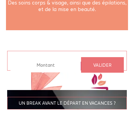
Des soins corps & visage, ainsi que des épilations,
et de la mise en beauté.
INSTITUT DE BEAUTÉ À RENNES SOINS &
MASSAGES
VALIDER
UN BREAK AVANT LE DÉPART EN VACANCES ?